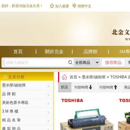


您好，歡迎光臨北金文具！
加入最愛
簡體中文
首頁
關於北金
品牌館
3M

幫助中心

文具分類
首頁
>
墨水匣/碳粉匣
>
TOSHIB

墨水匣/碳粉匣


默認
刊登時間
刊登時間
商
品 牌 館
美術色票卡專區
3 M 專 櫃
精 品 名 筆
書 寫 用 品