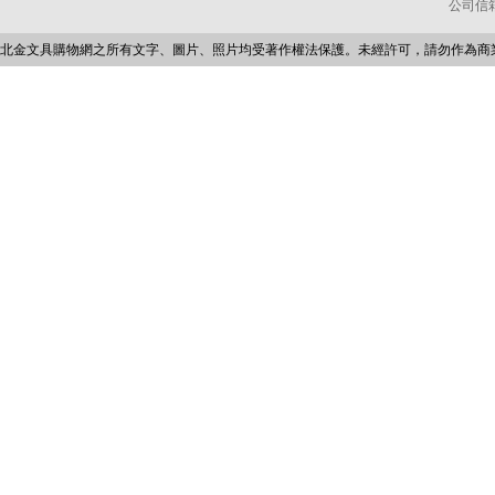
公司信箱：p
北金文具購物網之所有文字、圖片、照片均受著作權法保護。未經許可，請勿作為商