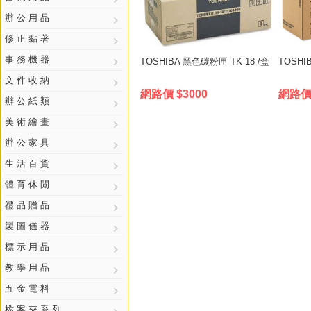
辦 公 用 品
修 正 黏 著
事 務 機 器
TOSHIBA 黑色碳粉匣 TK-18 /盒
TOSHI
文 件 收 納
網路價 $3000
網路價 
辦 公 紙 類
美 術 繪 畫
辦 公 家 具
生 活 百 貨
體 育 休 閒
禮 品 贈 品
製 圖 儀 器
標 示 用 品
教 學 用 品
五 金 電 料
檔 案 夾 系 列