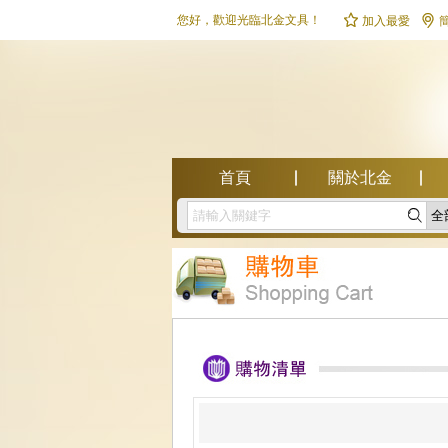


您好，歡迎光臨北金文具！
加入最愛
首頁
關於北金

幫助中心