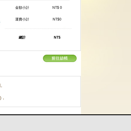
金額小計
NT$ 0
運費小計
NT$0
總計
NT$
間。
)，