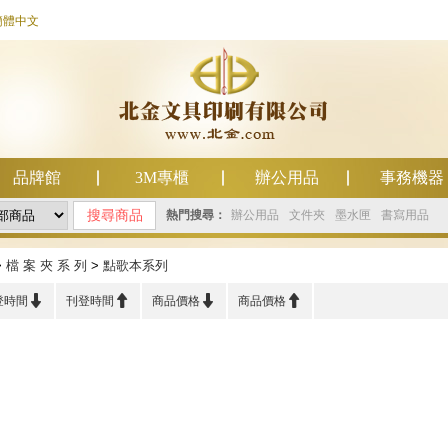
簡體中文
品牌館
3M專櫃
辦公用品
事務機器
熱門搜尋：
辦公用品
文件夾
墨水匣
書寫用品
>
檔 案 夾 系 列
>
點歌本系列




登時間
刊登時間
商品價格
商品價格