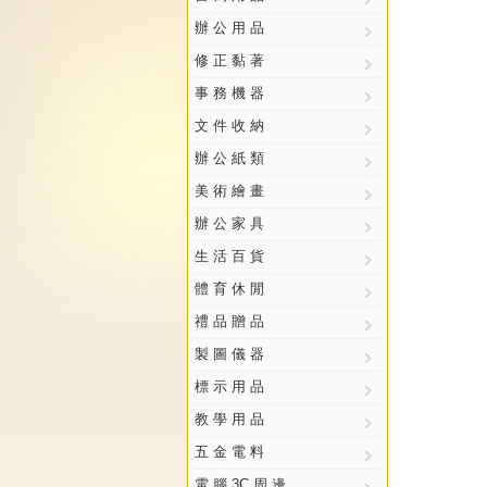
辦 公 用 品
修 正 黏 著
事 務 機 器
文 件 收 納
辦 公 紙 類
美 術 繪 畫
辦 公 家 具
生 活 百 貨
體 育 休 閒
禮 品 贈 品
製 圖 儀 器
標 示 用 品
教 學 用 品
五 金 電 料
電 腦 3C 周 邊