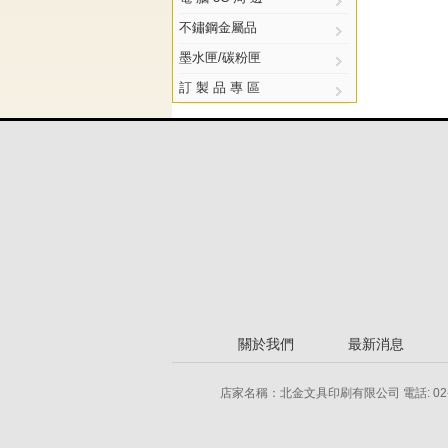
不鏽鋼金屬品
墨水匣/碳粉匣
訂 製 品 專 區
關於我們
最新消息
店家名稱：北金文具印刷有限公司 電話: 02-2778-855