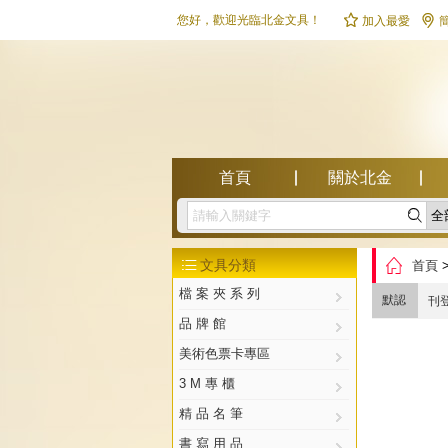


您好，歡迎光臨北金文具！
加入最愛
首頁
關於北金

幫助中心

文具分類
首頁

檔 案 夾 系 列
默認
刊
品 牌 館
美術色票卡專區
3 M 專 櫃
精 品 名 筆
書 寫 用 品