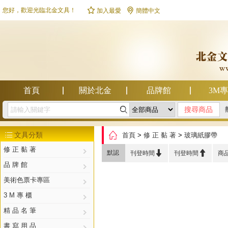


您好，歡迎光臨北金文具！
加入最愛
簡體中文
首頁
關於北金
品牌館
3M

幫助中心

文具分類
首頁
>
修 正 黏 著
>
玻璃紙膠帶

修 正 黏 著


默認
刊登時間
刊登時間
商
品 牌 館
美術色票卡專區
3 M 專 櫃
精 品 名 筆
書 寫 用 品