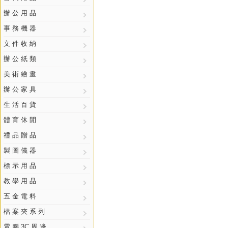
辦 公 用 品
事 務 機 器
文 件 收 納
辦 公 紙 類
美 術 繪 畫
辦 公 家 具
生 活 百 貨
體 育 休 閒
禮 品 贈 品
製 圖 儀 器
標 示 用 品
教 學 用 品
五 金 電 料
檔 案 夾 系 列
電 腦 3C 周 邊