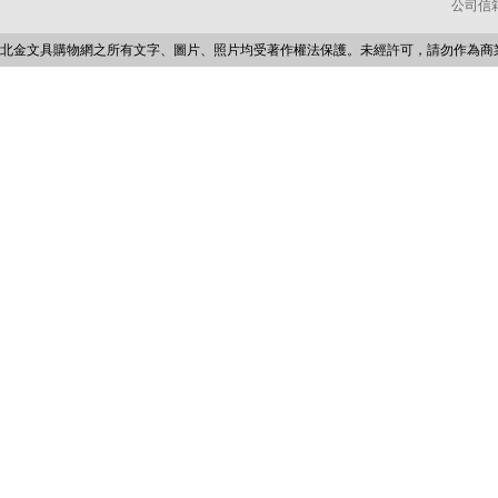
公司信箱：p
北金文具購物網之所有文字、圖片、照片均受著作權法保護。未經許可，請勿作為商