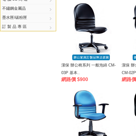
不鏽鋼金屬品
墨水匣/碳粉匣
訂 製 品 專 區
潔保 辦公椅系列 一般泡綿 CM-
潔保 辦
03P 基本..
CM-02P
網路價 $900
網路價 