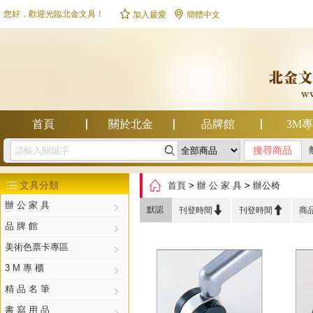


您好，歡迎光臨北金文具！
加入最愛
簡體中文
首頁
關於北金
品牌館
3M

幫助中心

文具分類
首頁
>
辦 公 家 具
>
辦公椅

辦 公 家 具


默認
刊登時間
刊登時間
商
品 牌 館
美術色票卡專區
3 M 專 櫃
精 品 名 筆
書 寫 用 品