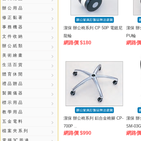
辦 公 用 品
修 正 黏 著
事 務 機 器
潔保 辦公椅系列 CP 50P 電鍍尼
潔保 辦
龍輪
PU輪
文 件 收 納
網路價 $180
網路價 
辦 公 紙 類
美 術 繪 畫
生 活 百 貨
體 育 休 閒
禮 品 贈 品
製 圖 儀 器
標 示 用 品
教 學 用 品
潔保 辦公椅系列 鋁合金椅腳 CP-
潔保 辦
五 金 電 料
700P ..
SM-03G 
檔 案 夾 系 列
網路價 $990
網路價 
電 腦 3C 周 邊