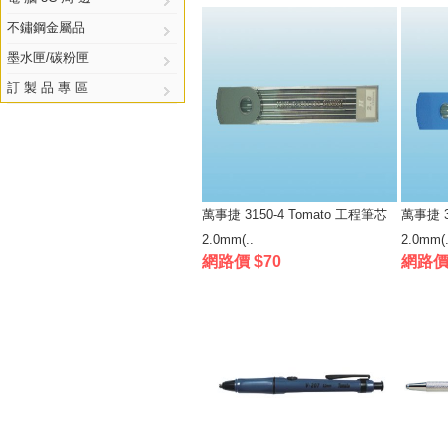
不鏽鋼金屬品
墨水匣/碳粉匣
訂 製 品 專 區
萬事捷 3150-4 Tomato 工程筆芯
萬事捷 3
2.0mm(..
2.0mm(.
網路價 $70
網路價 