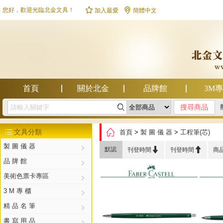


您好，歡迎光臨北金文具！
加入最愛
簡體中文
首頁
關於北金
品牌館
3M

幫助中心

文具分類
首頁
>
製 圖 儀 器
>
工程筆(芯)

製 圖 儀 器


默認
刊登時間
刊登時間
商
品 牌 館
美術色票卡專區
3 M 專 櫃
精 品 名 筆
書 寫 用 品