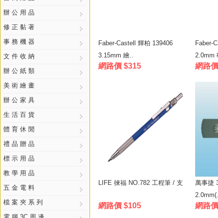
辦 公 用 品
修 正 黏 著
事 務 機 器
Faber-Castell 輝柏 139406
Faber-C
3.15mm 繪..
2.0mm #
文 件 收 納
網路價 $315
網路價 
辦 公 紙 類
美 術 繪 畫
辦 公 家 具
生 活 百 貨
體 育 休 閒
禮 品 贈 品
標 示 用 品
教 學 用 品
LIFE 徠福 NO.782 工程筆 / 支
萬事捷 3
五 金 電 料
2.0mm(.
檔 案 夾 系 列
網路價 $105
網路價 
電 腦 3C 周 邊