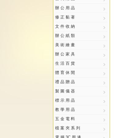
辦 公 用 品
修 正 黏 著
文 件 收 納
辦 公 紙 類
美 術 繪 畫
辦 公 家 具
生 活 百 貨
體 育 休 閒
禮 品 贈 品
製 圖 儀 器
標 示 用 品
教 學 用 品
五 金 電 料
檔 案 夾 系 列
電 腦 3C 周 邊