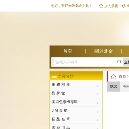


您好，歡迎光臨北金文具！
加入最愛
首頁
關於北金

幫助中心

文具分類
首頁

事 務 機 器
默認
刊
品 牌 館
美術色票卡專區
3 M 專 櫃
精 品 名 筆
書 寫 用 品