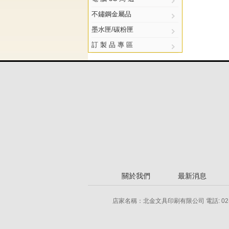
不鏽鋼金屬品
墨水匣/碳粉匣
訂 製 品 專 區
關於我們
最新消息
店家名稱：北金文具印刷有限公司 電話: 02-2778-855