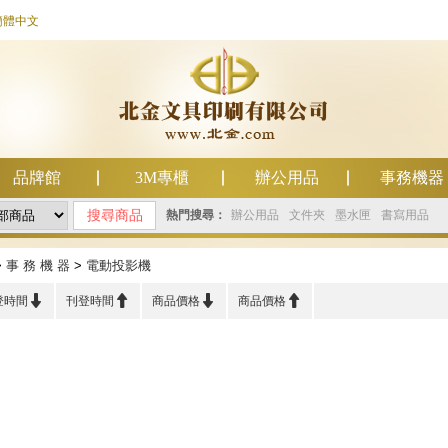
簡體中文
品牌館
3M專櫃
辦公用品
事務機器
熱門搜尋：
辦公用品
文件夾
墨水匣
書寫用品
>
事 務 機 器
>
電動投影機




登時間
刊登時間
商品價格
商品價格