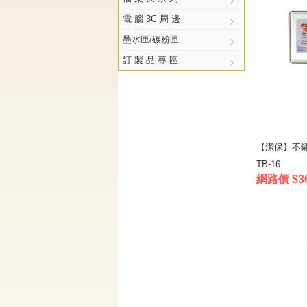
電 腦 3C 周 邊
墨水匣/碳粉匣
訂 製 品 專 區
【潔保】不
TB-16..
網路價 $3