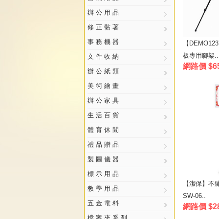
辦 公 用 品
修 正 黏 著
事 務 機 器
【DEMO12
板專用腳架..
文 件 收 納
網路價 $6
辦 公 紙 類
美 術 繪 畫
辦 公 家 具
生 活 百 貨
體 育 休 閒
禮 品 贈 品
製 圖 儀 器
標 示 用 品
【潔保】不
教 學 用 品
SW-06..
五 金 電 料
網路價 $2
檔 案 夾 系 列