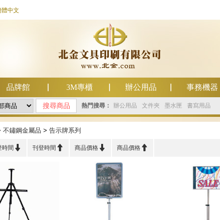
簡體中文
品牌館
3M專櫃
辦公用品
事務機器
熱門搜尋：
辦公用品
文件夾
墨水匣
書寫用品
>
不鏽鋼金屬品
>
告示牌系列




登時間
刊登時間
商品價格
商品價格