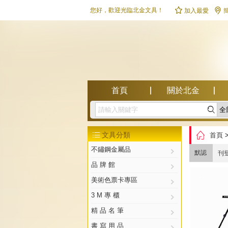


您好，歡迎光臨北金文具！
加入最愛
首頁
關於北金

幫助中心

文具分類
首頁

不鏽鋼金屬品
默認
刊
品 牌 館
美術色票卡專區
3 M 專 櫃
精 品 名 筆
書 寫 用 品