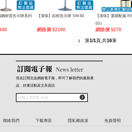
鏽鋼材質告示牌系列
【潔保】鋁框告示牌 SW-60
【潔保】選購配備 RS-
(白)
340
網路價 $2160
網路價 $270
第
1/1
頁
,
共
16
筆
1
現在訂閱北金網路電子報，即可了解我們的最新產
品，好康活動及文具資訊

聯絡我們
下載專區
隱私權政策
免責聲明