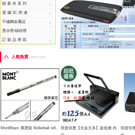
檔 案 夾 系 列
電 腦 3C 周 邊
不鏽鋼金屬品
墨水匣/碳粉匣
訂 製 品 專 區
人氣熱賣

/ HOT SALE
MontBlanc 萬寶龍 Rollerball refi..
現貨供應【北金文具】超低價 內
現貨供應【