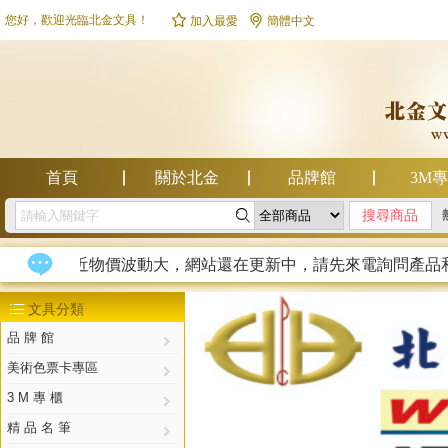


您好，歡迎光臨北金文具！
加入最愛
簡體中文
首頁
關於北金
品牌館
3M

幫助中心

最近物價波動大，網站還在更新中，請先來電詢問產品和價
文具分類

品 牌 館
美術色票卡專區
3 M 專 櫃
精 品 名 筆