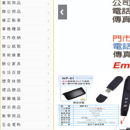
書 寫 用 品
辦 公 用 品
修 正 黏 著
事 務 機 器
文 件 收 納
辦 公 紙 類
美 術 繪 畫
辦 公 家 具
生 活 百 貨
體 育 休 閒
禮 品 贈 品
製 圖 儀 器
標 示 用 品
教 學 用 品
五 金 電 料